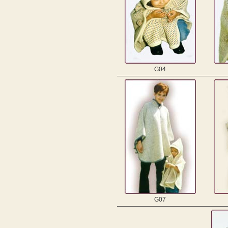
G04
G07