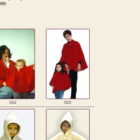
ter
G02
G03