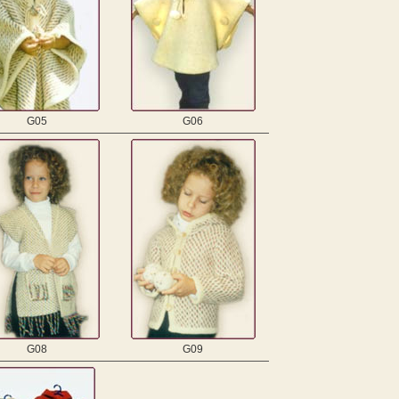
G05
G06
G08
G09